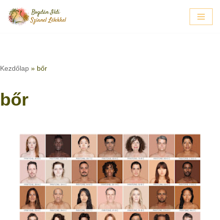
Skip
to
content
Kezdőlap
»
bőr
bőr