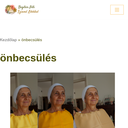
Skip
to
content
Kezdőlap
»
önbecsülés
önbecsülés