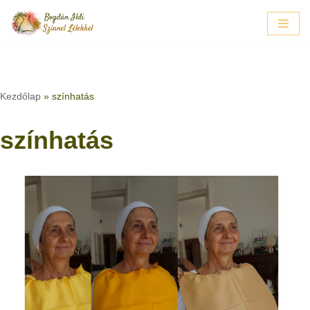
Skip
to
content
Kezdőlap
»
színhatás
színhatás