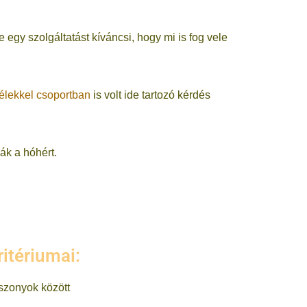
 egy szolgáltatást kíváncsi, hogy mi is fog vele
élekkel csoportban
is volt ide tartozó kérdés
ák a hóhért.
ritériumai:
iszonyok között