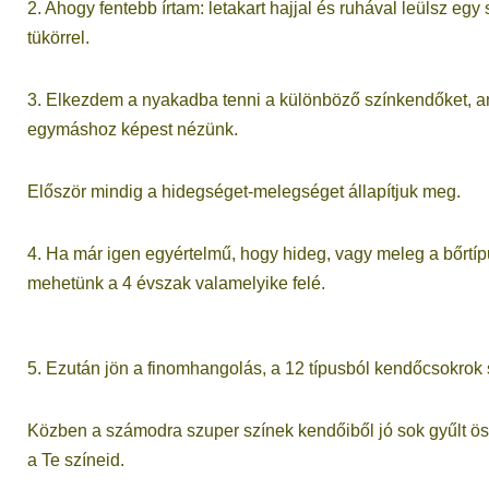
2. Ahogy fentebb írtam: letakart hajjal és ruhával leülsz eg
tükörrel.
3. Elkezdem a nyakadba tenni a különböző színkendőket, a
egymáshoz képest nézünk.
Először mindig a hidegséget-melegséget állapítjuk meg.
4. Ha már igen egyértelmű, hogy hideg, vagy meleg a bőrtíp
mehetünk a 4 évszak valamelyike felé.
5. Ezután jön a finomhangolás, a 12 típusból kendőcsokrok 
Közben a számodra szuper színek kendőiből jó sok gyűlt ö
a Te színeid.