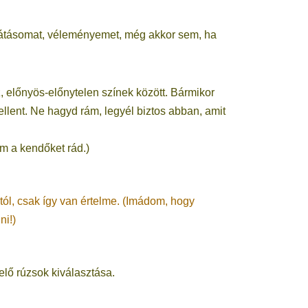
átásomat, véleményemet, még akkor sem, ha
 előnyös-előnytelen színek között. Bármikor
ellent. Ne hagyd rám, legyél biztos abban, amit
m a kendőket rád.)
l, csak így van értelme. (Imádom, hogy
ni!)
elő rúzsok kiválasztása.