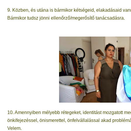
9. Közben, és utána is bármikor kétségeid, elakadásaid v
Bármikor tudsz jönni ellenőrző/megerősítő tanácsadásra.
10. Amennyiben mélyebb rétegeket, identitást mozgatott meg
önkifejezéssel, önismerettel, önfelvállalással akad problé
Velem.