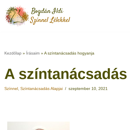
Skip
to
content
Kezdőlap
»
Írásaim
»
A színtanácsadás hogyanja
A színtanácsadás
Színnel
,
Színtanácsadás Alapjai
szeptember 10, 2021