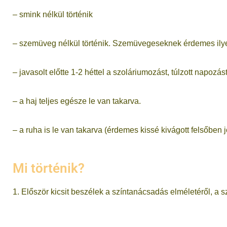
– smink nélkül történik
– szemüveg nélkül történik. Szemüvegeseknek érdemes ilye
– javasolt előtte 1-2 héttel a szoláriumozást, túlzott napozás
– a haj teljes egésze le van takarva.
– a ruha is le van takarva (érdemes kissé kivágott felsőben j
Mi történik?
1. Először kicsit beszélek a színtanácsadás elméletéről, a 