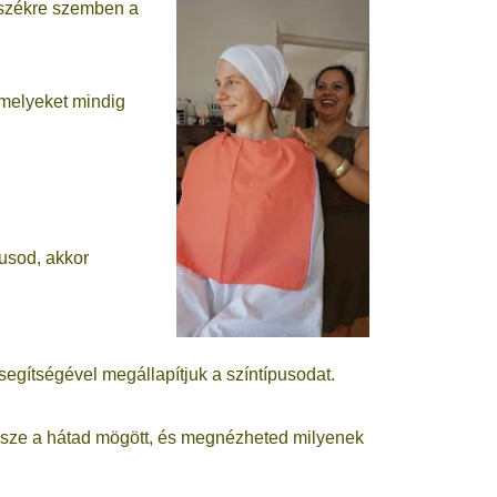
y székre szemben a
melyeket mindig
usod, akkor
segítségével megállapítjuk a színtípusodat.
ssze a hátad mögött, és megnézheted milyenek