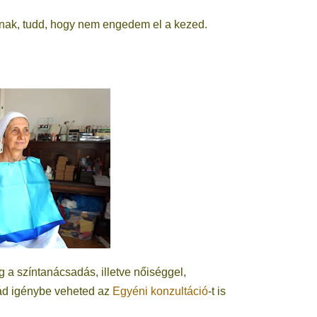
annak, tudd, hogy nem engedem el a kezed.
 a színtanácsadás, illetve nőiséggel,
mád igénybe veheted az
Egyéni konzultáció
-t is