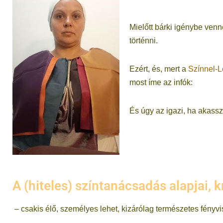
Mielőtt bárki igénybe venne
történni.
Ezért, és, mert a
Színnel-L
most íme az infók:
És úgy az igazi, ha akassz
A (hiteles) színtanácsadás alapjai, k
– csakis élő, személyes lehet, kizárólag természetes fényv