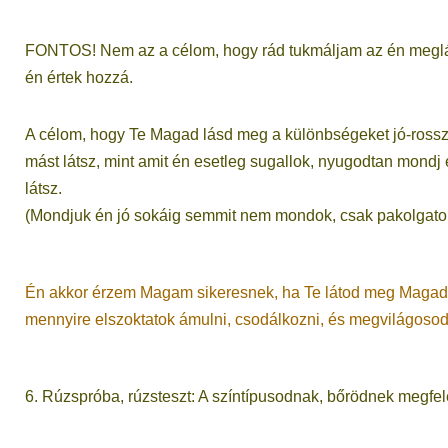
FONTOS! Nem az a célom, hogy rád tukmáljam az én megl
én értek hozzá.
A célom, hogy Te Magad lásd meg a különbségeket jó-rossz,
mást látsz, mint amit én esetleg sugallok, nyugodtan mondj 
látsz.
(Mondjuk én jó sokáig semmit nem mondok, csak pakolgato
Én akkor érzem Magam sikeresnek, ha Te látod meg Magadtó
mennyire elszoktatok ámulni, csodálkozni, és megvilágosod
6. Rúzspróba, rúzsteszt: A színtípusodnak, bőrödnek megfel